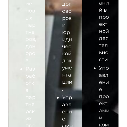
ани
ие
дог
й в
нов
ово
про
ых
ров
ект
пар
и
ной
тне
юр
дея
ров,
иди
тел
дон
чес
ьно
оро
кой
сти.
в.
док
уме
Упр
Раз
нта
авл
раб
ции
ени
отк
.
е
а
про
пар
Упр
ект
тне
авл
ами
рск
ени
и
их
е
ком
про
фин