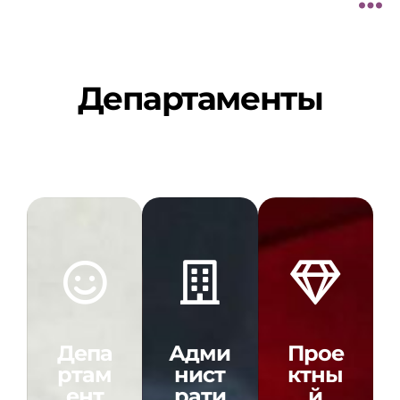
Департаменты
Депа
Адми
Прое
ртам
нист
ктны
ент
рати
й